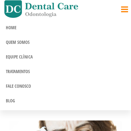
Dentista em
Somos uma
clínica
Jundiaí |
odontológica
Clínica
em Jundiaí e
HOME
nosso
Odontológica
objetivo é
QUEM SOMOS
aliviar a dor
Dental Care
e recuperar
sua
EQUIPE CLÍNICA
confiança.
TRATAMENTOS
FALE CONOSCO
BLOG