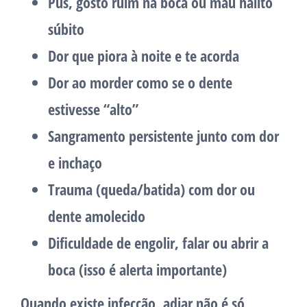
Pus
, gosto ruim na boca ou mau hálito
súbito
Dor que piora à noite
e te acorda
Dor ao morder
como se o dente
estivesse “alto”
Sangramento persistente
junto com dor
e inchaço
Trauma
(queda/batida) com dor ou
dente amolecido
Dificuldade de engolir, falar ou abrir a
boca (isso é alerta importante)
Quando existe infecção, adiar não é só